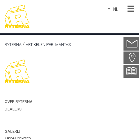
NL
Naam*
E-
RYTERNA
ARTIKELEN PER: MANTAS
mailadres*
Plaatsnaam*
Land*
Telefoonnummer*
OVER RYTERNA
Onderwerp*
DEALERS
Bericht*
GALERIJ
MEDIACENTER