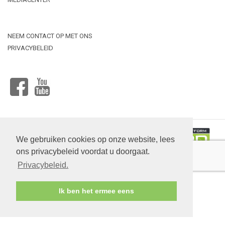
NEEM CONTACT OP MET ONS
PRIVACYBELEID
FACEBOOK
YOUTUBE
Upload
bestand
We gebruiken cookies op onze website, lees
ons privacybeleid voordat u doorgaat.
RYTERNA ®© 2025
Privacybeleid.
Website ontwikkeling:
www.s-e.lt
Ik ben het ermee eens