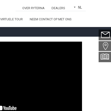
NL
OVER RYTERNA
DEALERS
VIRTUELE TOUR
NEEM CONTACT OP MET ONS
s*
m*
ummer*
*