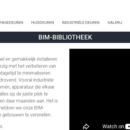
RAGEDEUREN
HUISDEUREN
INDUSTRIËLE DEUREN
GALERIJ
Naam*
BIM-BIBLIOTHEEK
E-mailadre
Plaatsnaa
l en gemakkelijk installeren
bezig met het verbeteren van
Land*
agetijd te minimaliseren.
rovend. Vooral industriële
Telefoonn
amen, apparatuur die elkaar
les op de juiste plek te
Onderwerp
den daar maanden aan. Het is
m hebben we onze BIM-
Bericht*
 gebouwen te versnellen.
s.