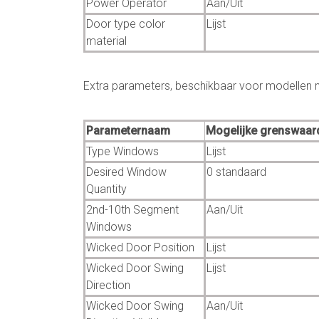
Power Operator
Aan/Uit
Door type color
Lijst
material
Extra parameters, beschikbaar voor modellen 
Parameternaam
Mogelijke grenswaar
Type Windows
Lijst
Desired Window
0 standaard
Quantity
2nd-10th Segment
Aan/Uit
Windows
Wicked Door Position
Lijst
Wicked Door Swing
Lijst
Direction
Wicked Door Swing
Aan/Uit