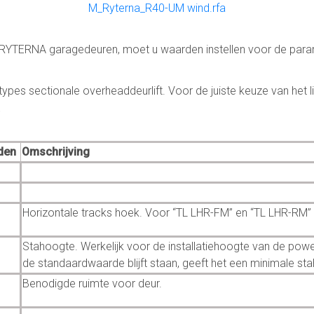
M_Ryterna_R40-UM wind.rfa
l RYTERNA garagedeuren, moet u waarden instellen voor de para
pes sectionale overheaddeurlift. Voor de juiste keuze van het li
.
den
Omschrijving
Horizontale tracks hoek. Voor “TL LHR-FM” en “TL LHR-RM”
Stahoogte. Werkelijk voor de installatiehoogte van de power
de standaardwaarde blijft staan, geeft het een minimale st
Benodigde ruimte voor deur.