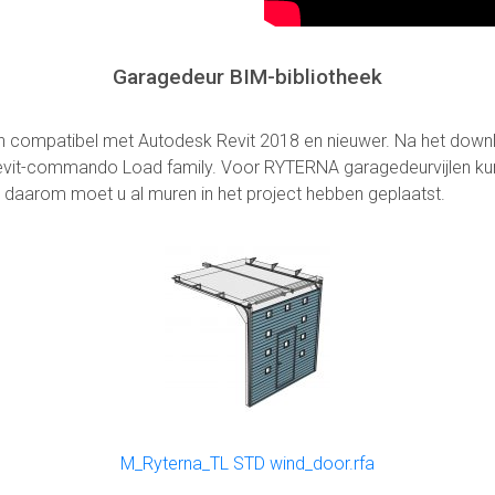
Garagedeur BIM-bibliotheek
 compatibel met Autodesk Revit 2018 en nieuwer. Na het downl
et Revit-commando Load family. Voor RYTERNA garagedeurvijlen kun
Upload
daarom moet u al muren in het project hebben geplaatst.
bestand
M_Ryterna_TL STD wind_door.rfa