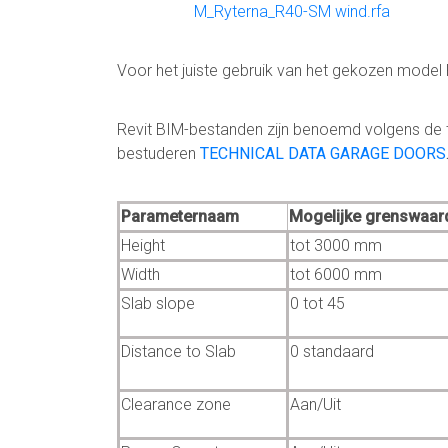
M_Ryterna_R40-SM wind.rfa
Voor het juiste gebruik van het gekozen mode
Revit BIM-bestanden zijn benoemd volgens de ty
bestuderen
TECHNICAL DATA GARAGE DOORS
Parameternaam
Mogelijke grenswaar
Height
tot 3000 mm
Width
tot 6000 mm
Slab slope
0 tot 45
Distance to Slab
0 standaard
Clearance zone
Aan/Uit