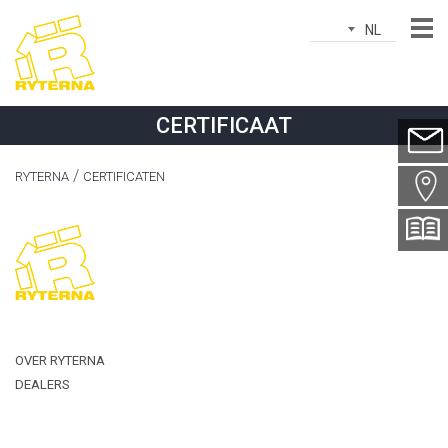
NL
Naam*
CERTIFICAAT
E-
mailadres*
RYTERNA
CERTIFICATEN
Plaatsnaam*
Land*
Telefoonnummer*
Onderwerp*
OVER RYTERNA
DEALERS
Bericht*