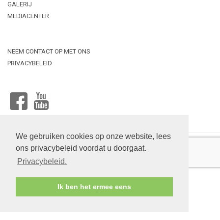
GALERIJ
MEDIACENTER
NEEM CONTACT OP MET ONS
PRIVACYBELEID
Upload
bestand
FACEBOOK
YOUTUBE
We gebruiken cookies op onze website, lees
ons privacybeleid voordat u doorgaat.
Privacybeleid.
RYTERNA ®© 2025
Ik ben het ermee eens
Website ontwikkeling:
www.s-e.lt